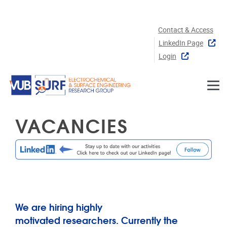
Skip to main content
Contact & Access
LinkedIn Page
Login
VACANCIES
We are hiring highly
motivated researchers. Currently the