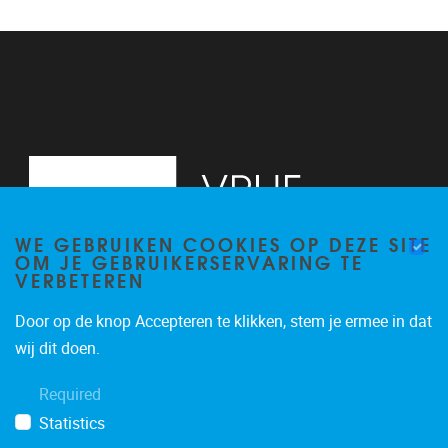
WE GEBRUIKEN COOKIES OP DEZE SITE
OM JE GEBRUIKERSERVARING TE
VERBETEREN
Door op de knop Accepteren te klikken, stem je ermee in dat
Pleinlaan 2
1050
Brussel
wij dit doen.
+3226293534
Required
katrien.van.hecke@vub.be
Statistics