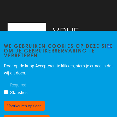
WE GEBRUIKEN COOKIES OP DEZE SITE
OM JE GEBRUIKERSERVARING TE
VERBETEREN
Door op de knop Accepteren te klikken, stem je ermee in dat
Pleinlaan 2
1050
Brussel
wij dit doen.
+3226293534
Required
katrien.van.hecke@vub.be
Statistics
Voorkeuren opslaan
Toestemming intrekken